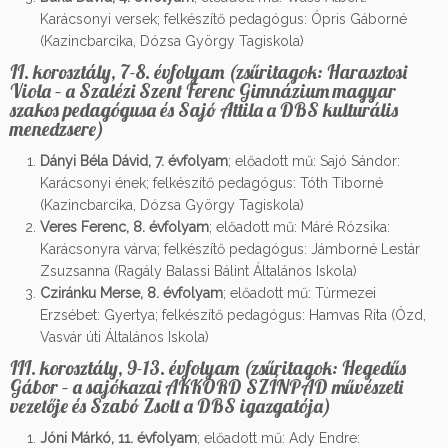
Karácsonyi versek; felkészítő pedagógus: Ópris Gáborné
(Kazincbarcika, Dózsa György Tagiskola)
II. korosztály, 7-8. évfolyam (zsűritagok: Harasztosi
Viola – a Szalézi Szent Ferenc Gimnázium magyar
szakos pedagógusa és Sajó Attila a DBS kulturális
menedzsere)
Dányi Béla Dávid, 7. évfolyam
; előadott mű: Sajó Sándor:
Karácsonyi ének; felkészítő pedagógus: Tóth Tiborné
(Kazincbarcika, Dózsa György Tagiskola)
Veres Ferenc, 8. évfolyam
; előadott mű: Máré Rózsika:
Karácsonyra várva; felkészítő pedagógus: Jámborné Lestár
Zsuzsanna (Ragály Balassi Bálint Általános Iskola)
Cziránku Merse, 8. évfolyam
; előadott mű: Túrmezei
Erzsébet: Gyertya; felkészítő pedagógus: Hamvas Rita (Ózd,
Vasvár úti Általános Iskola)
III. korosztály, 9-13. évfolyam (zsűritagok: Hegedűs
Gábor – a sajókazai AKKORD SZÍNPAD művészeti
vezetője és Szabó Zsolt a DBS igazgatója)
Jóni Márkó, 11. évfolyam
; előadott mű: Ady Endre: