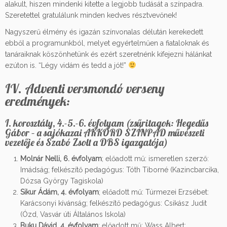
alakult, hiszen mindenki kitette a legjobb tudását a színpadra.
Szeretettel gratulálunk minden kedves résztvevőnek!
Nagyszerű élmény és igazán színvonalas délután kerekedett
ebből a programunkból, melyet egyértelműen a fiataloknak és
tanáraiknak köszönhetünk és ezért szeretnénk kifejezni hálánkat
ezúton is. “Légy vidám és tedd a jót!”
IV. Adventi versmondó verseny
eredmények:
I. korosztály, 4.-5.-6. évfolyam (zsűritagok: Hegedűs
Gábor – a sajókazai AKKORD SZÍNPAD művészeti
vezetője és Szabó Zsolt a DBS igazgatója)
Molnár Nelli, 6. évfolyam
; előadott mű: ismeretlen szerző:
Imádság; felkészítő pedagógus: Tóth Tiborné (Kazincbarcika,
Dózsa György Tagiskola)
Sikur Ádám, 4. évfolyam
; előadott mű: Túrmezei Erzsébet:
Karácsonyi kívánság; felkészítő pedagógus: Csikász Judit
(Ózd, Vasvár úti Általános Iskola)
Buku Dávid, 4. évfolyam
; előadott mű: Wass Albert: