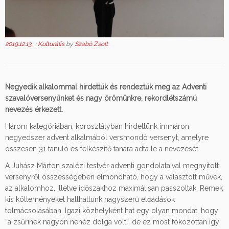
2019.12.13.
:
Kulturális
by
Szabó Zsolt
Negyedik alkalommal hirdettük és rendeztük meg az Adventi
szavalóversenyünket és nagy örömünkre, rekordlétszámú
nevezés érkezett.
Három kategóriában, korosztályban hirdettünk immáron
negyedszer advent alkalmából versmondó versenyt, amelyre
összesen 31 tanuló és felkészítő tanára adta le a nevezését.
A Juhász Márton szalézi testvér adventi gondolataival megnyitott
versenyről összességében elmondható, hogy a választott művek,
az alkalomhoz, illetve időszakhoz maximálisan passzoltak. Remek
kis költeményeket hallhattunk nagyszerű előadások
tolmácsolásában. Igazi közhelyként hat egy olyan mondat, hogy
“a zsűrinek nagyon nehéz dolga volt”, de ez most fokozottan így