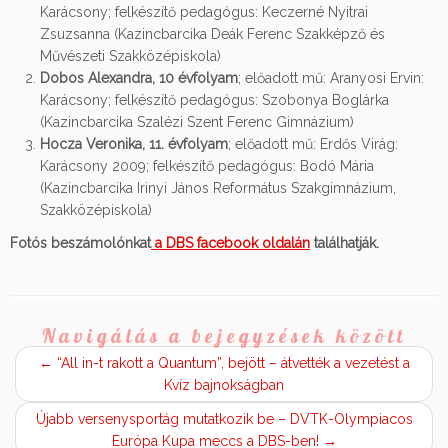
Karácsony; felkészítő pedagógus: Keczerné Nyitrai
Zsuzsanna (Kazincbarcika Deák Ferenc Szakképző és
Művészeti Szakközépiskola)
Dobos Alexandra, 10 évfolyam
; előadott mű: Aranyosi Ervin:
Karácsony; felkészítő pedagógus: Szobonya Boglárka
(Kazincbarcika Szalézi Szent Ferenc Gimnázium)
Hocza Veronika, 11. évfolyam
; előadott mű: Erdős Virág:
Karácsony 2009; felkészítő pedagógus: Bodó Mária
(Kazincbarcika Irinyi János Református Szakgimnázium,
Szakközépiskola)
Fotós beszámolónkat
a DBS facebook oldalán
találhatják.
Navigálás a bejegyzések között
←
“All in-t rakott a Quantum”, bejött – átvették a vezetést a
Kvíz bajnokságban
Újabb versenysportág mutatkozik be – DVTK-Olympiacos
Európa Kupa meccs a DBS-ben!
→