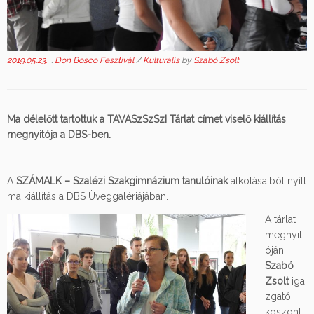
2019.05.23.
:
Don Bosco Fesztivál
/
Kulturális
by
Szabó Zsolt
Ma délelőtt tartottuk a TAVASzSzSzI Tárlat címet viselő kiállítás
megnyitója a DBS-ben.
A
SZÁMALK – Szalézi Szakgimnázium tanulóinak
alkotásaiból nyílt
ma kiállítás a DBS Üveggalériájában.
A tárlat
megnyit
óján
Szabó
Zsolt
iga
zgató
köszönt