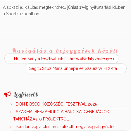
A sokszínű kiállítás megtekinthető
június 17-ig
nyitvatartási időben
a Sportközpontban.
Navigálás a bejegyzések között
←
Holtverseny a fesztiválunk hittanos akadályversenyén
Segítő Szűz Mária ünnepe és SzaléziWIFI X-tra
→
Legfrissebb
DON BOSCO KÖZÖSSÉGI FESZTIVÁL 2025
SZAKMAI BESZÁMOLÓ A BARCIKAI GENERÁCIÓK
TÁNCHÁZA 5.0 PROJEKTRŐL
Páratlan végjáték után született meg a végső győztes