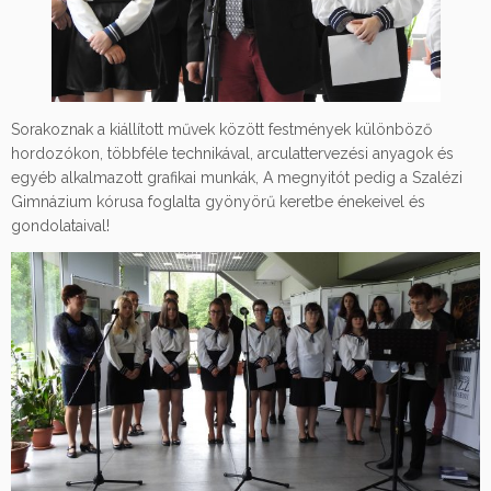
Sorakoznak a kiállított művek között festmények különböző
hordozókon, többféle technikával, arculattervezési anyagok és
egyéb alkalmazott grafikai munkák,
A megnyitót pedig a Szalézi
Gimnázium kórusa foglalta gyönyörű keretbe énekeivel és
gondolataival!