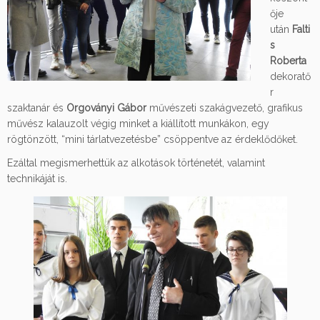
ője
után
Falti
s
Roberta
dekoratő
r
szaktanár és
Orgoványi Gábor
művészeti szakágvezető, grafikus
művész kalauzolt végig minket a kiállított munkákon, egy
rögtönzött, “mini tárlatvezetés
be” csöppentve az érdeklődőket.
Ezáltal megismerhettük az alkotások történetét, valamint
technikáját is.