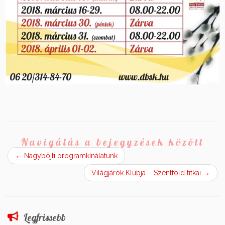
Navigálás a bejegyzések között
←
Nagyböjti programkínálatunk
Világjárók Klubja – Szentföld titkai
→
Legfrissebb