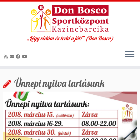
„Légy vidám és tedd a jót!” (Don Bosco)
Skip
to
Ünnepi nyitva tartásunk
content