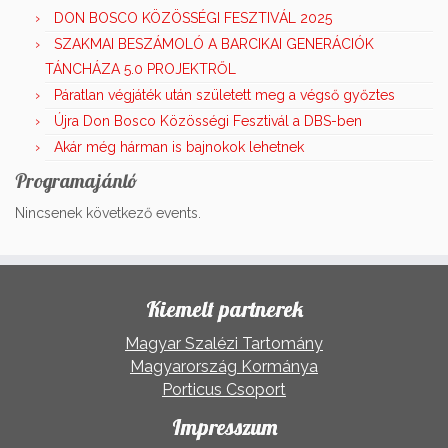
DON BOSCO KÖZÖSSÉGI FESZTIVÁL 2025
SZAKMAI BESZÁMOLÓ A BARCIKAI GENERÁCIÓK
TÁNCHÁZA 5.0 PROJEKTRŐL
Páratlan végjáték után született meg a végső győztes
Újra Don Bosco Közösségi Fesztivál a DBS-ben
Akár még hárman is bajnokok lehetnek
Programajánló
Nincsenek következő events.
Kiemelt partnerek
Magyar Szalézi Tartomány
Magyarország Kormánya
Porticus Csoport
Impresszum