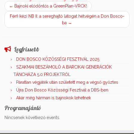
←
Bajnoki elődöntős a GreenPlan-VRCK!
Férfi kézi NB II: a sereghajtó látogat hétvégén a Don Bosco-
ba
→
Legfrissebb
DON BOSCO KÖZÖSSÉGI FESZTIVÁL 2025
SZAKMAI BESZÁMOLÓ A BARCIKAI GENERÁCIÓK
TÁNCHÁZA 5.0 PROJEKTRŐL
Páratlan végjáték után született meg a végső győztes
Újra Don Bosco Közösségi Fesztivál a DBS-ben
Akár még hárman is bajnokok lehetnek
Programajánló
Nincsenek következő events.