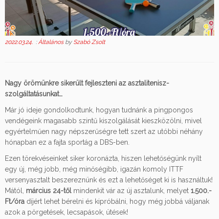
2022.03.24.
:
Általános
by
Szabó Zsolt
Nagy örömünkre sikerült fejleszteni az asztalitenisz-
szolgáltatásunkat…
Már jó ideje gondolkodtunk, hogyan tudnánk a pingpongos
vendégeink magasabb szintű kiszolgálását kieszközölni, mivel
egyértelműen nagy népszerűségre tett szert az utóbbi néhány
hónapban ez a fajta sportág a DBS-ben.
Ezen törekvéseinket siker koronázta, hiszen lehetőségünk nyílt
egy új, még jobb, még minőségibb, igazán komoly ITTF
versenyasztalt beszereznünk és ezt a lehetőséget ki is használtuk!
Mától,
március 24-től
mindenkit vár az új asztalunk, melyet
1.500.-
Ft/óra
díjért lehet bérelni és kipróbálni, hogy még jobbá váljanak
azok a pörgetések, lecsapások, ütések!