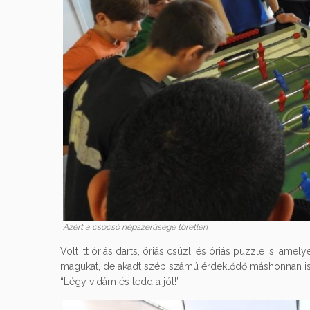
Azért a csocsó népszerűsége töretlen
Volt itt óriás darts, óriás csúzli és óriás puzzle is, ame
magukat, de akadt szép számú érdeklődő máshonnan is, 
“Légy vidám és tedd a jót!”