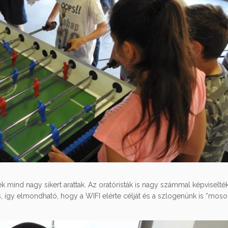
lyek mind nagy sikert arattak. Az oratóristák is nagy számmal képviselté
így elmondható, hogy a WIFI elérte célját és a szlogenünk is “mosol