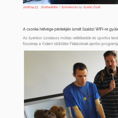
2018.04.23.
:
Szabadidős
/
Szórakozás
by
Szabó Zsolt
A csonka hétvége péntekjén ismét Szalézi WIFI-re gyülek
Az ilyenkor szokásos mókás vetélkedők és sportos tevék
főszerep a Vidám Időtöltés FIataloknak áprilisi programj