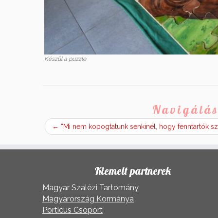
Készül a puzzle
Navigálás
←
“Mi nem kopogtatunk senkinél, hogy fenntartók sz
Kiemelt partnerek
Magyar Szalézi Tartomány
Magyarország Kormánya
Porticus Csoport