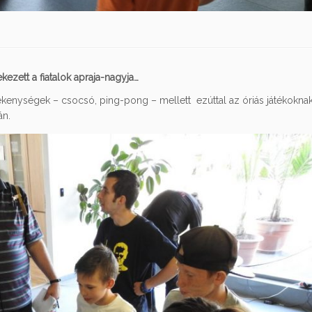
ezett a fiatalok apraja-nagyja…
enységek – csocsó, ping-pong – mellett ezúttal az óriás játékoknak 
án.