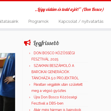
„Légy vidám és tedd a jót!” (Don Bosco)
ltatásaink
Programok
Kapcsolat / nyitvatartás
Legfrissebb
DON BOSCO KÖZÖSSÉGI
FESZTIVÁL 2025
SZAKMAI BESZÁMOLÓ A
BARCIKAI GENERÁCIÓK
TÁNCHÁZA 5.0 PROJEKTRŐL
Páratlan végjáték után született
meg a végső győztes
Újra Don Bosco Közösségi
Fesztivál a DBS-ben
Akár még hárman is bajnokok