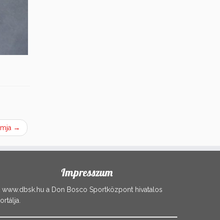
amja
→
Impresszum
 www.dbsk.hu a Don Bosco Sportközpont hivatalos
ortálja.