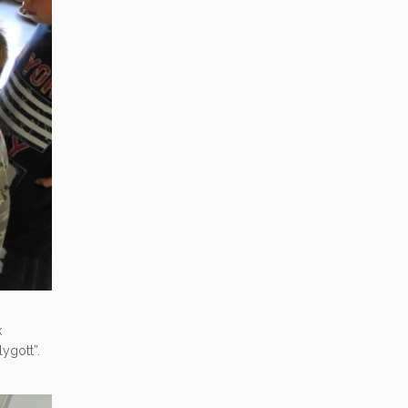
k
ygott”.