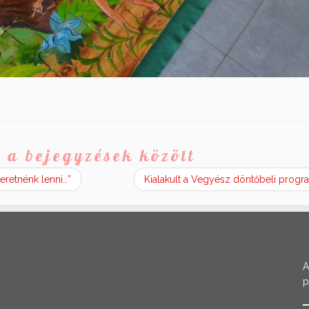
 a bejegyzések között
eretnénk lenni…”
Kialakult a Vegyész döntőbeli progr
A
p