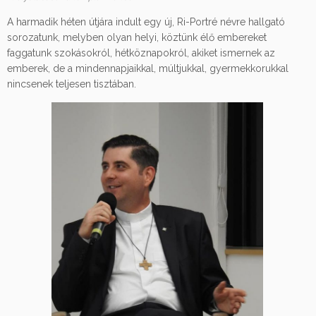
A harmadik héten útjára indult egy új, Ri-Portré névre hallgató
sorozatunk, melyben olyan helyi, köztünk élő embereket
faggatunk szokásokról, hétköznapokról, akiket ismernek az
emberek, de a mindennapjaikkal, múltjukkal, gyermekkorukkal
nincsenek teljesen tisztában.