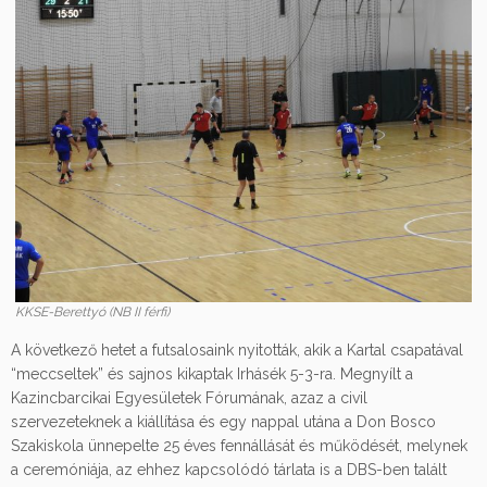
KKSE-Berettyó (NB II férfi)
A következő hetet a futsalosaink nyitották, akik a Kartal csapatával
“meccseltek” és sajnos kikaptak Irhásék 5-3-ra. Megnyílt a
Kazincbarcikai Egyesületek Fórumának, azaz a civil
szervezeteknek a kiállítása és egy nappal utána a Don Bosco
Szakiskola ünnepelte 25 éves fennállását és működését, melynek
a ceremóniája, az ehhez kapcsolódó tárlata is a DBS-ben talált