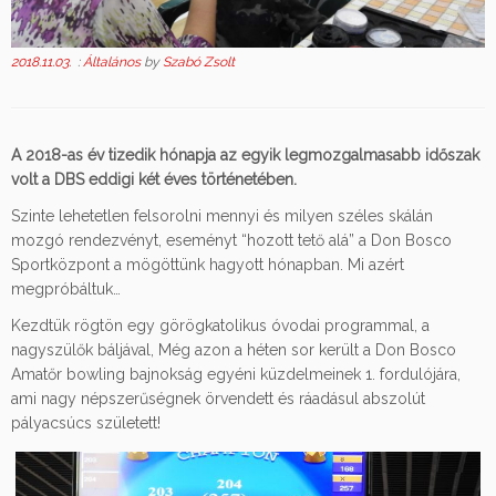
2018.11.03.
:
Általános
by
Szabó Zsolt
A 2018-as év tizedik hónapja az egyik legmozgalmasabb időszak
volt a DBS eddigi két éves történetében.
Szinte lehetetlen felsorolni mennyi és milyen széles skálán
mozgó rendezvényt, eseményt “hozott tető alá” a Don Bosco
Sportközpont a mögöttünk hagyott hónapban. Mi azért
megpróbáltuk…
Kezdtük rögtön egy görögkatolikus óvodai programmal, a
nagyszülők báljával, Még azon a héten sor került a Don Bosco
Amatőr bowling bajnokság egyéni küzdelmeinek 1. fordulójára,
ami nagy népszerűségnek örvendett és ráadásul abszolút
pályacsúcs született!