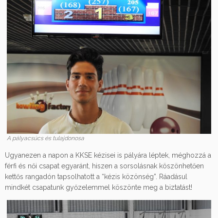
A pályacsúcs és tulajdonosa
Ugyanezen a napon a KKSE kézisei is pályára léptek, méghozzá a
férfi és női csapat egyaránt, hiszen a sorsolásnak köszönhetően
kettős rangadón tapsolhatott a “kézis közönség”. Ráadásul
mindkét csapatunk győzelemmel köszönte meg a biztatást!