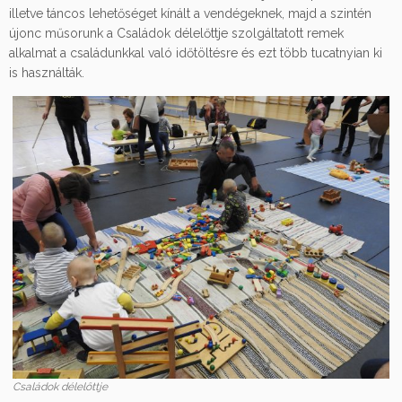
illetve táncos lehetőséget kínált a vendégeknek, majd a szintén
újonc műsorunk a Családok délelőttje szolgáltatott remek
alkalmat a családunkkal való időtöltésre és ezt több tucatnyian ki
is használták.
Családok délelőttje