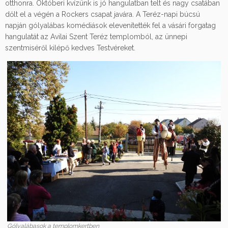
otthonra. Októberi kvízünk is jó hangulatban telt és nagy csatában
dőlt el a végén a Rockers csapat javára. A Teréz-napi búcsú
napján gólyalábas komédiások elevenítették fel a vásári forgatag
hangulatát az Avilai Szent Teréz templomból, az ünnepi
szentmiséről kilépő kedves Testvéreket.
Gólyalábasok a templomkertben