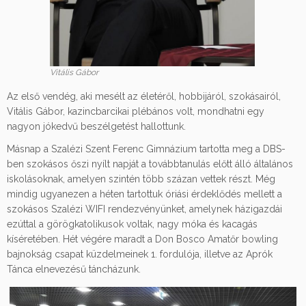
Vitális Gábor
Az első vendég, aki mesélt az életéről, hobbijáról, szokásairól,
Vitális Gábor, kazincbarcikai plébános volt, mondhatni egy
nagyon jókedvű beszélgetést hallottunk.
Másnap a Szalézi Szent Ferenc Gimnázium tartotta meg a DBS-
ben szokásos őszi nyílt napját a továbbtanulás előtt álló általános
iskolásoknak, amelyen szintén több százan vettek részt. Még
mindig ugyanezen a héten tartottuk óriási érdeklődés mellett a
szokásos Szalézi WIFI rendezvényünket, amelynek házigazdái
ezúttal a görögkatolikusok voltak, nagy móka és kacagás
kíséretében. Hét végére maradt a Don Bosco Amatőr bowling
bajnokság csapat küzdelmeinek 1. fordulója, illetve az Aprók
Tánca elnevezésű táncházunk.