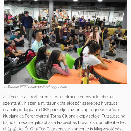
A Szalézi WIFI résztvevőinek egy része
22-én este a sport terén is történelmi eseménynek lehettünk
szemtanúi, hiszen a nyitásunk óta először szerepelt hivatalos
csapatsportágban a DBS parkettjén az ország legnépszerűbb
klubjának a Ferencvárosi Torna Clubnak képviselője. Futsalosaink
bajnoki meccset játszottak a Fradival és bravúros döntetlent értek
el (3-3). Az Öt Órai Tea Gitárzenekar koncertje is kikapcsolódási,