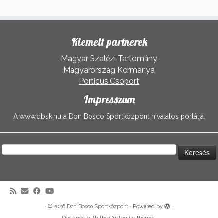
Kiemelt partnerek
Magyar Szalézi Tartomány
Magyarország Kormánya
Porticus Csoport
Impresszum
A www.dbsk.hu a Don Bosco Sportközpont hivatalos portálja.
Keresés:
·
© 2026
Don Bosco Sportközpont
·
Powered by
·
Designed with the
Customizr theme
·