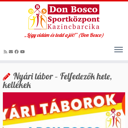
„Légy vidám és tedd a jót!” (Don Bosco)
Skip
to
Nyári tábor – Felfedezők hete,
content
kellékek