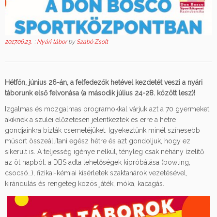
2017.06.23.
:
Nyári tábor
by
Szabó Zsolt
Hétfőn, június 26-án, a felfedezők hetével kezdetét veszi a nyári
táborunk első felvonása (a második július 24-28. között lesz)!
Izgalmas és mozgalmas programokkal várjuk azt a 70 gyermeket,
akiknek a szülei előzetesen jelentkeztek és erre a hétre
gondjainkra bízták csemetéjüket. Igyekeztünk minél színesebb
műsort összeállítani egész hétre és azt gondoljuk, hogy ez
sikerült is. A teljesség igénye nélkül, tényleg csak néhány ízelítő
az öt napból: a DBS adta lehetőségek kipróbálása (bowling,
csocsó…), fizikai-kémiai kísérletek szaktanárok vezetésével,
kirándulás és rengeteg közös játék, móka, kacagás.