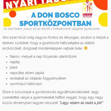
Az első héten, június 26-30. között a felfedezések világába igyekszünk…
Ami ezen kívül még nagyon fontos és lényeges, ezúton is kérjük a
kedves szülőket, hogy a gyerkőcök hátizsákjába az alábbi
eszközöket, dolgokat mindenképpen rejtsék bele.
flakon, melyet a nap folyamán utántöltünk
naptej
pléd
napsütés elleni sapka
esőkabát az időjárás függvényében
sportcipő/váltócipő
Előre is köszönjük a gondoskodó együttműködésüket, nagy
szeretettel várjuk a gyermekeket hétfőn reggel, hogy egy nagy
közös élményben legyen részünk!
“Légy vidám és tedd a jót!”