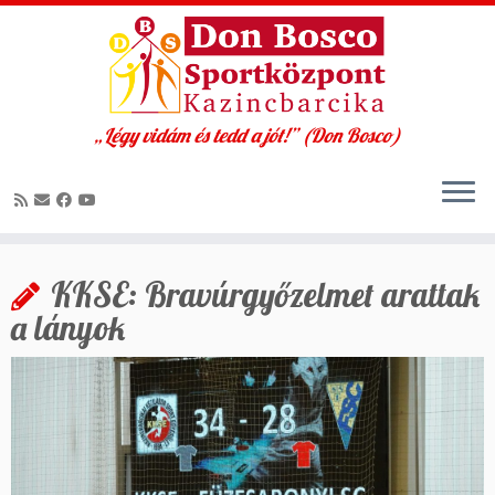
„Légy vidám és tedd a jót!” (Don Bosco)
Skip
to
KKSE: Bravúrgyőzelmet arattak
content
a lányok