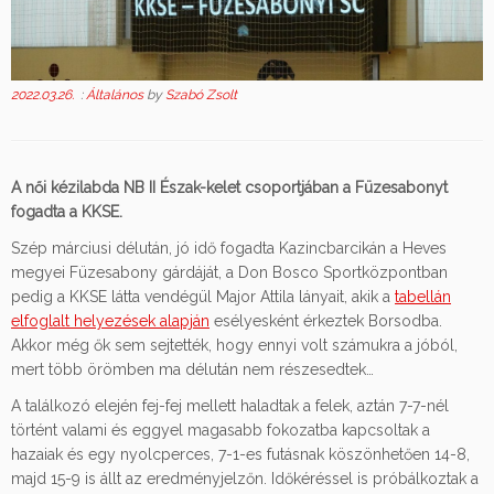
2022.03.26.
:
Általános
by
Szabó Zsolt
A női kézilabda NB II Észak-kelet csoportjában a Füzesabonyt
fogadta a KKSE.
Szép márciusi délután, jó idő fogadta Kazincbarcikán a Heves
megyei Füzesabony gárdáját, a Don Bosco Sportközpontban
pedig a KKSE látta vendégül Major Attila lányait, akik a
tabellán
elfoglalt helyezések alapján
esélyesként érkeztek Borsodba.
Akkor még ők sem sejtették, hogy ennyi volt számukra a jóból,
mert több örömben ma délután nem részesedtek…
A találkozó elején fej-fej mellett haladtak a felek, aztán 7-7-nél
történt valami és eggyel magasabb fokozatba kapcsoltak a
hazaiak és egy nyolcperces, 7-1-es futásnak köszönhetően 14-8,
majd 15-9 is állt az eredményjelzőn. Időkéréssel is próbálkoztak a