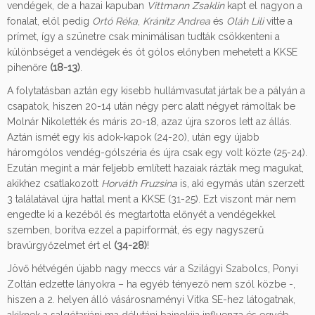
vendégek, de a hazai kapuban
Vittmann Zsaklin
kapt el nagyon a
fonalat, elöl pedig
Ortó Réka
,
Kránitz Andrea
és
Oláh Lili
vitte a
prímet, így a szünetre csak minimálisan tudták csökkenteni a
különbséget a vendégek és öt gólos előnyben mehetett a KKSE
pihenőre
(18-13)
.
A folytatásban aztán egy kisebb hullámvasutat jártak be a pályán a
csapatok, hiszen 20-14 után négy perc alatt négyet rámoltak be
Molnár Nikolették és máris 20-18, azaz újra szoros lett az állás.
Aztán ismét egy kis adok-kapok (24-20), után egy újabb
háromgólos vendég-gólszéria és újra csak egy volt közte (25-24).
Ezután megint a már feljebb említett hazaiak rázták meg magukat,
akikhez csatlakozott
Horváth Fruzsina
is, aki egymás után szerzett
3 találatával újra hattal ment a KKSE (31-25). Ezt viszont már nem
engedte ki a kezéből és megtartotta előnyét a vendégekkel
szemben, borítva ezzel a papírformát, és egy nagyszerű
bravúrgyőzelmet ért el
(34-28)
!
Jövő hétvégén újabb nagy meccs vár a Szilágyi Szabolcs, Ponyi
Zoltán edzette lányokra – ha egyéb tényező nem szól közbe -,
hiszen a 2. helyen álló vásárosnaményi Vitka SE-hez látogatnak,