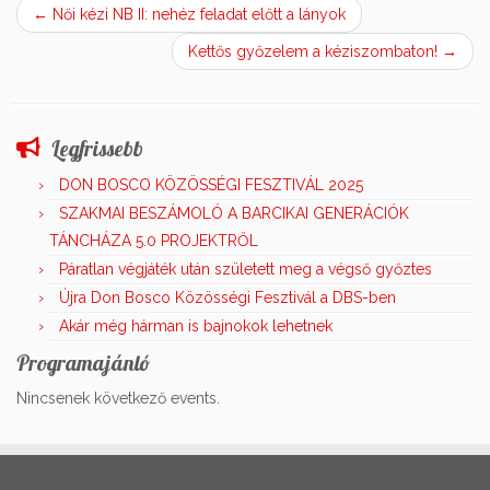
←
Női kézi NB II: nehéz feladat előtt a lányok
Kettős győzelem a kéziszombaton!
→
Legfrissebb
DON BOSCO KÖZÖSSÉGI FESZTIVÁL 2025
SZAKMAI BESZÁMOLÓ A BARCIKAI GENERÁCIÓK
TÁNCHÁZA 5.0 PROJEKTRŐL
Páratlan végjáték után született meg a végső győztes
Újra Don Bosco Közösségi Fesztivál a DBS-ben
Akár még hárman is bajnokok lehetnek
Programajánló
Nincsenek következő events.