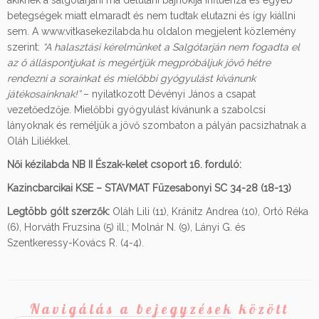
akiknek a salgótarjáni ma délutáni bajnokija influenza és egyéb
betegségek miatt elmaradt és nem tudtak elutazni és így kiállni
sem. A www.vitkasekezilabda.hu oldalon megjelent közlemény
szerint:
“A halasztási kérelmünket a Salgótarján nem fogadta el
az ő álláspontjukat is megértjük megpróbáljuk jövő hétre
rendezni a sorainkat és mielőbbi gyógyulást kívánunk
játékosainknak!”
– nyilatkozott Dévényi János a csapat
vezetőedzője. Mielőbbi gyógyulást kívánunk a szabolcsi
lányoknak és reméljük a jövő szombaton a pályán pacsizhatnak a
Oláh Liliékkel.
Női kézilabda NB II Észak-kelet csoport 16. forduló:
Kazincbarcikai KSE – STAVMAT Füzesabonyi SC 34-28 (18-13)
Legtöbb gólt szerzők:
Oláh Lili (11), Kránitz Andrea (10), Ortó Réka
(6), Horváth Fruzsina (5) ill.; Molnár N. (9), Lányi G. és
Szentkeressy-Kovács R. (4-4).
Navigálás a bejegyzések között