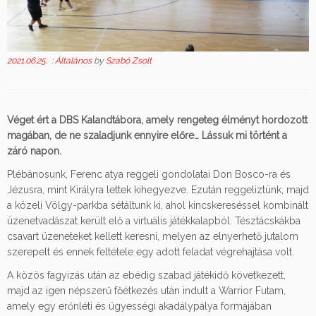
2021.06.25.
:
Általános
by
Szabó Zsolt
Véget ért a DBS Kalandtábora, amely rengeteg élményt hordozott
magában, de ne szaladjunk ennyire előre… Lássuk mi történt a
záró napon.
Plébánosunk, Ferenc atya reggeli gondolatai Don Bosco-ra és
Jézusra, mint Királyra lettek kihegyezve. Ezután reggeliztünk, majd
a közeli Völgy-parkba sétáltunk ki, ahol kincskereséssel kombinált
üzenetvadászat került elő a virtuális játékkalapból. Tésztácskákba
csavart üzeneteket kellett keresni, melyen az elnyerhető jutalom
szerepelt és ennek feltétele egy adott feladat végrehajtása volt.
A közös fagyizás után az ebédig szabad játékidő következett,
majd az igen népszerű főétkezés után indult a Warrior Futam,
amely egy erőnléti és ügyességi akadálypálya formájában