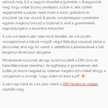
valósult meg. Ezt is nagyon élvezték a gyerekek, s itt jegyezzük
meg, hogy voltak bizony bevállalós szülők is, akik szintén
végigmentek a pályán, nekik innen is külön gratuláció és
köszönet. Ha már viszont itt járunk, mindenképpen szeretnénk
egyben megköszönni azt a bizalmat is, amit a gyeremekeik
regisztrációjakor a kezünkbe helyeztek!
A sok-sok kaland után, talán kicsit fáradtan, de sok pozitív
visszajelzéssel a hátunk mögött, végül Béla atya szavaival zártuk a
táborunkat, ahol egy kis videót is vetítettünk a jelenlévőknek a heti
tengernyi élményből válogatva.
Mindenkinek köszönet, aki egy kicsit hozzátett a DBS 2021-es
Kalandtáborának sikeréhez, de legfőképp a gyerekeknek, akik
tudták jól érezni magukat és vidáman megélni ezt a hetet! Ahogy a
szlogenünk is mondja: “Légy vidám és tedd a jót!”
A záró nap fotóit és a kis záró videót a
DBS Facebook oldalán
nézhetik meg.