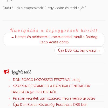
fogjuk!
Gratulálunk a csapatoknak! “Légy vidám és tedd a jót!”
Navigálás a bejegyzések között
←
Nemes és példaértékű cselekedettel zárult a Boldog
Carlo Acutis döntő
Újra DBS Kvíz bajnokság!
→
Legfrissebb
DON BOSCO KÖZÖSSÉGI FESZTIVÁL 2025
SZAKMAI BESZÁMOLÓ A BARCIKAI GENERÁCIÓK
TÁNCHÁZA 5.0 PROJEKTRŐL
Páratlan végjáték után született meg a végső győztes
Újra Don Bosco Közösségi Fesztivál a DBS-ben