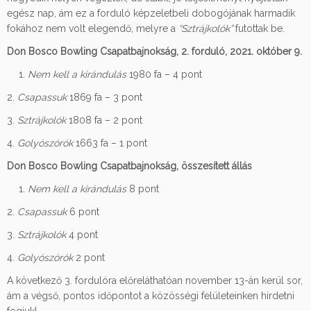
egész nap, ám ez a forduló képzeletbeli dobogójának harmadik
fokához nem volt elegendő, melyre a
“Sztrájkolók”
futottak be.
Don Bosco Bowling Csapatbajnokság, 2. forduló, 2021. október 9.
Nem kell a kirándulás
1980 fa – 4 pont
2.
Csapassuk
1869 fa – 3 pont
3.
Sztrájkolók
1808 fa – 2 pont
4.
Golyószórók
1663 fa – 1 pont
Don Bosco Bowling Csapatbajnokság, összesített állás
Nem kell a kirándulás
8 pont
2.
Csapassuk
6 pont
3.
Sztrájkolók
4 pont
4.
Golyószórók
2 pont
A következő 3. fordulóra előreláthatóan november 13-án kerül sor,
ám a végső, pontos időpontot a közösségi felületeinken hirdetni