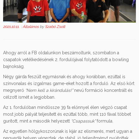
2021.10.11.
:
Általános
by
Szabó Zsolt
Ahogy arról a FB oldalunkon beszámoltunk, szombaton a
csapatok vetélkedésének 2. fordulójával folytatódott a bowling
bajnokság.
Négy gárda feszült egymásnak és ahogy korábban, ezúttal is
színvonalas és izgalmas game-eket hozott a forduló. Az első kört
megnyerő
“Nem kell a kirándulás!”
nevű formáció koncentrált és
célzott ismét a legjobban.
Az 1. fordulóban mindössze 39 fa előnnyel élen végző csapat
most jobb pályát teljesített és ezúttal több, mint 110 fával többet
gurított, mint a második helyezett
“Csapassuk”
formula.
Az egyetlen hölgykoszorúnak is kijár az elismerés, mert ugyan a
negyedik helyen végeztek, de stabil, jó teljesítményt nyújtottak