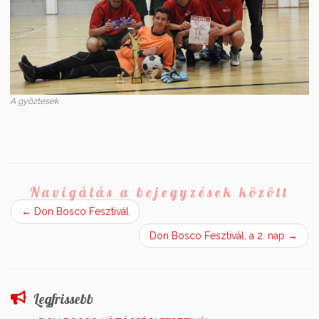
A győztesek
Navigálás a bejegyzések között
←
Don Bosco Fesztivál
Don Bosco Fesztivál, a 2. nap
→
Legfrissebb