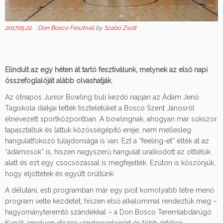
2017.05.22.
:
Don Bosco Fesztivál
by
Szabó Zsolt
Elindult az egy héten át tartó fesztiválunk, melynek az első napi
összefoglalóját alább olvashatják.
Az ötnapos Junior Bowling buli kezdő napján az Ádám Jenő
Tagiskola diákjai tették tiszteletüket a Bosco Szent Jánosról
elnevezett sportközpontban. A bowlingnak, ahogyan már sokszor
tapasztaltuk és láttuk közösségépítő ereje, nem mellesleg
hangulatfokozó tulajdonsága is van. Ezt a “feeling-et” élték át az
“ádámosok” is, hiszen nagyszerű hangulat uralkodott az ottlétük
alatt és ezt egy csocsózással is megfejelték. Ezúton is köszönjük,
hogy eljöttetek és együtt örültünk.
A délutáni, esti programban már egy picit komolyabb tétre menő
program vette kezdetét, hiszen első alkalommal rendeztük meg –
hagyományteremtő szándékkal – a Don Bosco Teremlabdarúgó