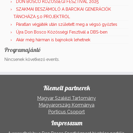
DON BOSCO KÖZÖSSÉGI FESZTIVÁL 2025
SZAKMAI BESZÁMOLÓ A BARCIKAI GENERÁCIÓK
TÁNCHÁZA 5.0 PROJEKTRŐL
Páratlan végjáték után született meg a végső győztes
Újra Don Bosco Közösségi Fesztivál a DBS-ben
Akár még hárman is bajnokok lehetnek
Programajánló
Nincsenek következő events.
Kiemelt partnerek
Magyar Szalézi Tartomány
Magyarország Kormánya
Porticus Csoport
Impresszum