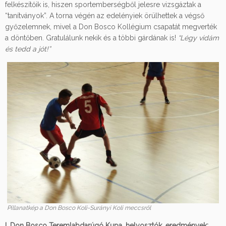
felkészítőik is, hiszen sportemberségből jelesre vizsgáztak a
“tanítványok”. A torna végén az edelényiek örülhettek a végső
győzelemnek, mivel a Don Bosco Kollégium csapatát megverték
a döntőben. Gratulálunk nekik és a többi gárdának is!
“Légy vidám
és tedd a jót!”
Pillanatkép a Don Bosco Koli-Surányi Koli meccsről
I. Don Bosco Teremlabdarúgó Kupa, helyosztók, eredmények: