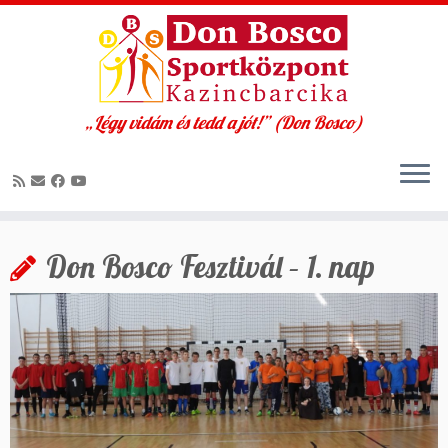
„Légy vidám és tedd a jót!” (Don Bosco)
Skip
to
Don Bosco Fesztivál – 1. nap
content