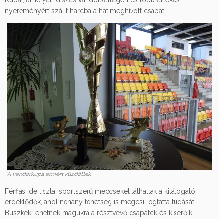
Kupát, amelyen díszes vándorserlegért és több értékes
nyereményért szállt harcba a hat meghívott csapat.
A vándorkupa amiért küzdöttek
Férfias, de tiszta, sportszerű meccseket láthattak a kilátogató
érdeklődők, ahol néhány tehetség is megcsillogtatta tudását.
Büszkék lehetnek magukra a résztvevő csapatok és kísérőik,