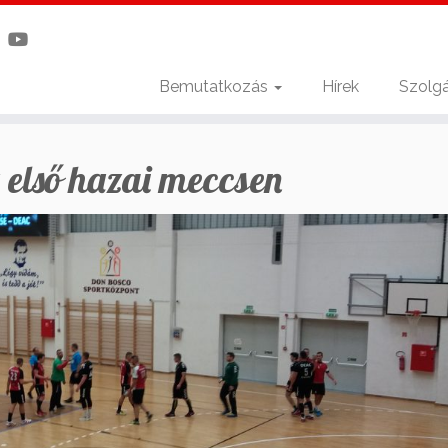
Bemutatkozás
Hírek
Szolgá
 első hazai meccsen