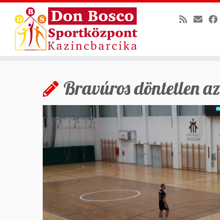
Skip
to
Bravúros döntetlen az
content