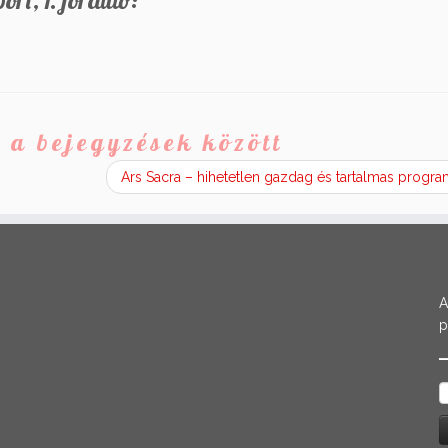
ort, 1. forduló:
 a bejegyzések között
Ars Sacra – hihetetlen gazdag és tartalmas progr
A
p
K