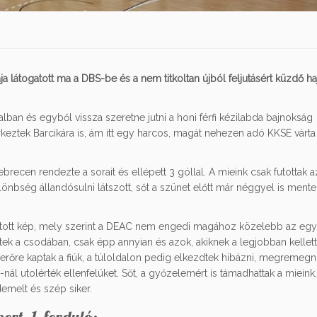
 látogatott ma a DBS-be és a nem titkoltan újból feljutásért küzdő h
n és egyből vissza szeretne jutni a honi férfi kézilabda bajnokság
eztek Barcikára is, ám itt egy harcos, magát nehezen adó KKSE várt
brecen rendezte a sorait és ellépett 3 góllal. A mieink csak futottak a
önbség állandósulni látszott, sőt a szünet előtt már néggyel is mente
 látott kép, mely szerint a DEAC nem engedi magához közelebb az eg
tek a csodában, csak épp annyian és azok, akiknek a legjobban kellett
 erőre kaptak a fiúk, a túloldalon pedig elkezdtek hibázni, megremegn
nál utolérték ellenfelüket. Sőt, a győzelemért is támadhattak a mieink
melt és szép siker.