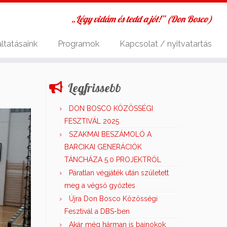
„Légy vidám és tedd a jót!” (Don Bosco)
ltatásaink
Programok
Kapcsolat / nyitvatartás
Legfrissebb
DON BOSCO KÖZÖSSÉGI
FESZTIVÁL 2025
SZAKMAI BESZÁMOLÓ A
BARCIKAI GENERÁCIÓK
TÁNCHÁZA 5.0 PROJEKTRŐL
Páratlan végjáték után született
meg a végső győztes
Újra Don Bosco Közösségi
Fesztivál a DBS-ben
Akár még hárman is bajnokok