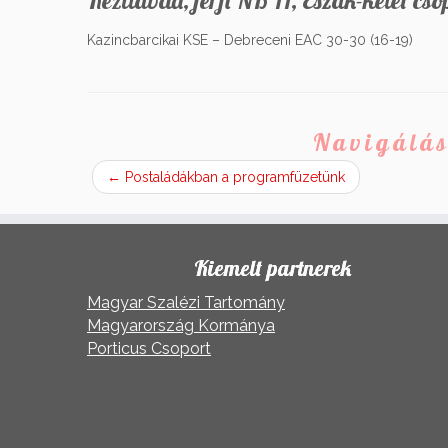
Kézilabda, férfi NB II, Észak-kelet csop
Kazincbarcikai KSE – Debreceni EAC 30-30 (16-19)
Navigálás
←
Postaládákban a programfüzetünk
Kiemelt partnerek
Magyar Szalézi Tartomány
Magyarország Kormánya
Porticus Csoport