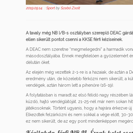
2019.09.14.
:
Sport
by
Szabó Zsolt
A tavaly még NB I/B-s osztályban szereplő DEAC gárdája
ellen sikerült pontot csenni a KKSE férfi kéziseinek.
A DEAC nem szeretne “megmelegedni” a harmadik vonalba
másodosztályába. Ennek megfelelően a győzelemért érk
délután őket.
Az elején még vezettek 2-1-re is a hazaiak, de aztán a De
eredmény után, de közelebb férkőzni nem sikerült, a kül
vendégek, aztán három lett a pihenőre (16-19).
A folytatásban is maradt az első félidő nagy részében
küzdő, hajtó vendéglátóját. 21-25-nél már nem sokan hit
játékosoknak. Történt ugyanis, hogy a hajrára érkezve új
Elkezdtek felzárkózni és nem sokkal a vége előtt, 30-30-
ez nem sikerült, de az egy pont mindenképpen megérde