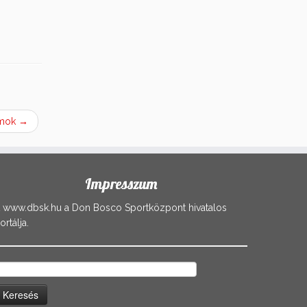
amok
→
Impresszum
 www.dbsk.hu a Don Bosco Sportközpont hivatalos
ortálja.
eresés: