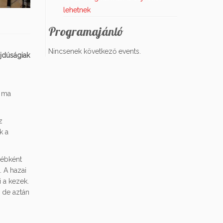
lehetnek
Programajánló
Nincsenek következő events.
ajdúságiak
a ma
z
k a
yébként
. A hazai
i a kezek.
, de aztán