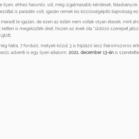
 de ilyen, ehhez hasonló, sőt, még izgalmasabb kérdések, feladványok
ezúttal is parádés volt, igazán remek kis közösségépítő bajnokság ez
 maradt le igazán, de ezen az estén nem voltak olyan élesek, mint ah
ketten is megelőzték őket, hiszen az évek óta “üldöző szerepet játsz
jtött.
 hátra, 7 forduló, melyek közül 3 is triplázó lesz (háromszoros ért
ező, adventi is egy ilyen alkalom.
2021. december 13-án
is szeretette