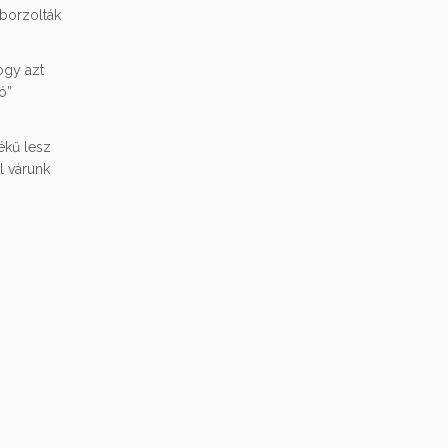
 borzolták
.
ogy azt
ó”
ékű lesz
l várunk