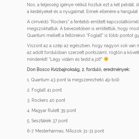
Nos, a teljesség igénye nélkül hoztuk ezt a két példát,
a kedélyeket és a nyugalmat. Ennek ellenére a hangulat 
A címvédő “Rockers” a fentebb említett kapcsolatkörnél
megszokhattuk. A bevezetőben is említettük, hogy most 
Quantum mellett a feltörekvő “Foglalt” is több pontot gyű
Viszont az a szép az egészben, hogy nagyon sok van még
az adott fordulóban szerzett pontszám), rögtön a követk
mindenkit! “Légy vidám és tedd a jót!”
Don Bosco Kvízbajnokság, 2. forduló, eredmények:
1. Quantum 43 pont (a megszerezhető 49-ből)
2. Foglalt 41 pont
3. Rockers 40 pont
4. Magyar Rulett 39 pont
5. Sesztákék 37 pont
6-7. Mesterhármas, N’Ászok 31-31 pont