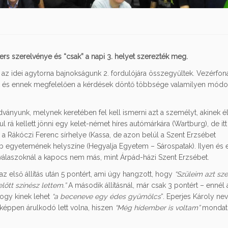
ers szerelvénye és “csak” a napi 3. helyet szerezték meg.
 az idei agytorna bajnokságunk 2. fordulójára összegyűltek. Vezérfon
tuk és ennek megfelelően a kérdések döntő többsége valamilyen mód
ványunk, melynek keretében fel kell ismerni azt a személyt, akinek é
 rá kellett jönni egy kelet-német híres autómárkára (Wartburg), de itt
 a Rákóczi Ferenc sírhelye (Kassa, de azon belül a Szent Erzsébet
b egyetemének helyszíne (Hegyalja Egyetem – Sárospatak). Ilyen és
 válaszoknál a kapocs nem más, mint Árpád-házi Szent Erzsébet.
 az első állítás után 5 pontért, ami úgy hangzott, hogy
“Szüleim azt sze
őtt színész lettem.”
A második állításnál, már csak 3 pontért – ennél 
hogy kinek lehet
“a beceneve egy édes gyümölcs
“. Eperjes Károly nev
nképpen árulkodó lett volna, hiszen
“Még hídember is voltam”
mondat