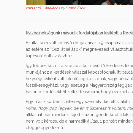
2021.11.16.
:
Általános
by
Szabó Zsolt
Kvízbajnokságunk második fordulójában kisiklott a Rock
Ezúttal sem volt könnyű dolga annak a 9 csapatnak, akik
az estére az “Őszi áthallások” megnevezést választot
kapcsolódott az őszhöz.
Így többek között a kapcsolatkör nevű 10 kérdéses felad
munkájához a kérdések válaszai kapcsolódnak. Itt például
helységnévként volt jelentősége a szónak, vagy például
főszékesegyház), vagy esetleg a Magyarország legújab
hasonló kérdésekből kellett felismerni, hogy ezeknél a
Egy másik körben szintén egy személyt kellett kitalálni,
volna, hogy pap legyek, de én műszerész is voltam, miel
állításnál már mindenki rájött – azon gondolkodhattak, 
nem volt kérdés, de a harmadik állítás, 1 pontért minde
eléggé egyértelmű.