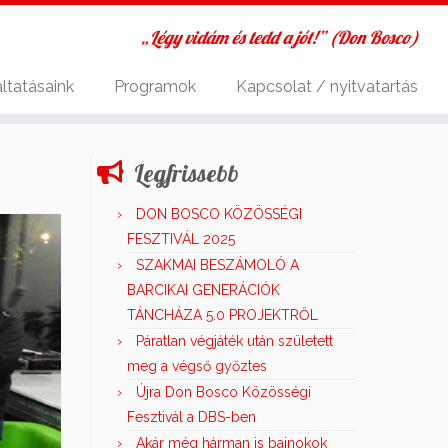
„Légy vidám és tedd a jót!” (Don Bosco)
ltatásaink
Programok
Kapcsolat / nyitvatartás
Legfrissebb
DON BOSCO KÖZÖSSÉGI
FESZTIVÁL 2025
SZAKMAI BESZÁMOLÓ A
BARCIKAI GENERÁCIÓK
TÁNCHÁZA 5.0 PROJEKTRŐL
Páratlan végjáték után született
meg a végső győztes
Újra Don Bosco Közösségi
Fesztivál a DBS-ben
Akár még hárman is bajnokok