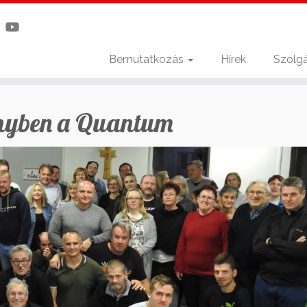
Bemutatkozás
Hírek
Szolgá
lőnyben a Quantum