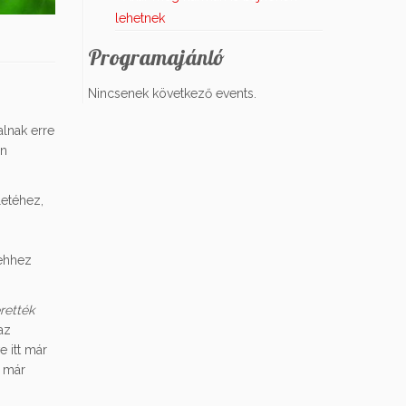
lehetnek
Programajánló
Nincsenek következő events.
alnak erre
on
letéhez,
 ehhez
rették
az
e itt már
 már