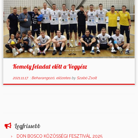
Komoly feladat előtt a Vegyész
2021.11.17.
:
Beharangozó, előzetes
by
Szabó Zsolt
Legfrissebb
DON BOSCO KÖZÖSSÉGI FESZTIVÁL 2025