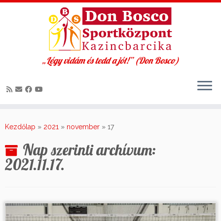
„Légy vidám és tedd a jót!” (Don Bosco)
Skip
to
Kezdőlap
»
2021
»
november
»
17
content
Nap szerinti archívum:
2021.11.17.