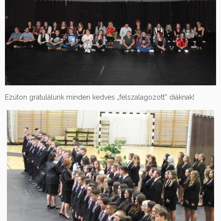
Ezúton gratulálunk minden kedves „felszalagozott” diáknak!