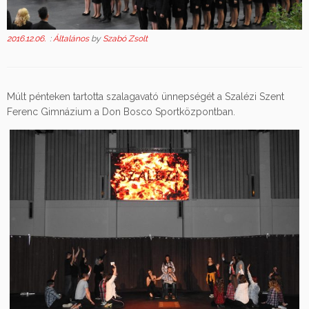
2016.12.06.
:
Általános
by
Szabó Zsolt
Múlt pénteken tartotta szalagavató ünnepségét a Szalézi Szent
Ferenc Gimnázium a Don Bosco Sportközpontban.