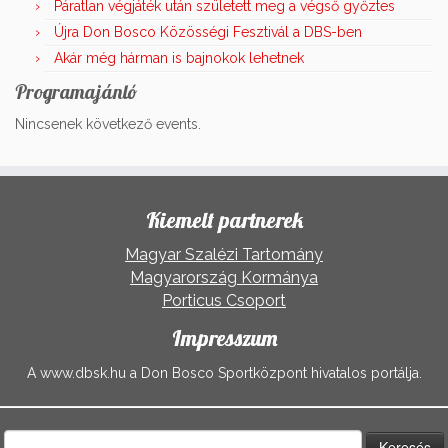
Páratlan végjáték után született meg a végső győztes
Újra Don Bosco Közösségi Fesztivál a DBS-ben
Akár még hárman is bajnokok lehetnek
Programajánló
Nincsenek következő events.
Kiemelt partnerek
Magyar Szalézi Tartomány
Magyarország Kormánya
Porticus Csoport
Impresszum
A www.dbsk.hu a Don Bosco Sportközpont hivatalos portálja.
Keresés: