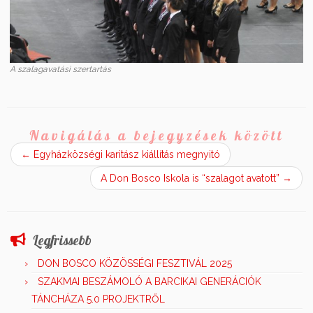
A szalagavatási szertartás
Navigálás a bejegyzések között
←
Egyházközségi karitász kiállítás megnyitó
A Don Bosco Iskola is “szalagot avatott”
→
Legfrissebb
DON BOSCO KÖZÖSSÉGI FESZTIVÁL 2025
SZAKMAI BESZÁMOLÓ A BARCIKAI GENERÁCIÓK
TÁNCHÁZA 5.0 PROJEKTRŐL