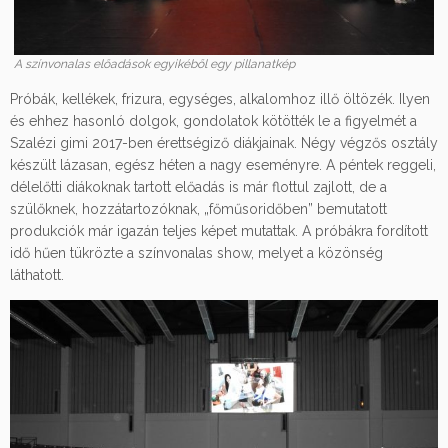
A színvonalas előadások egyikéből egy pillanatkép
Próbák, kellékek, frizura, egységes, alkalomhoz illő öltözék. Ilyen
és ehhez hasonló dolgok, gondolatok kötötték le a figyelmét a
Szalézi gimi 2017-ben érettségiző diákjainak. Négy végzős osztály
készült lázasan, egész héten a nagy eseményre. A péntek reggeli,
délelőtti diákoknak tartott előadás is már flottul zajlott, de a
szülőknek, hozzátartozóknak, „főműsoridőben” bemutatott
produkciók már igazán teljes képet mutattak. A próbákra fordított
idő hűen tükrözte a színvonalas show, melyet a közönség
láthatott.