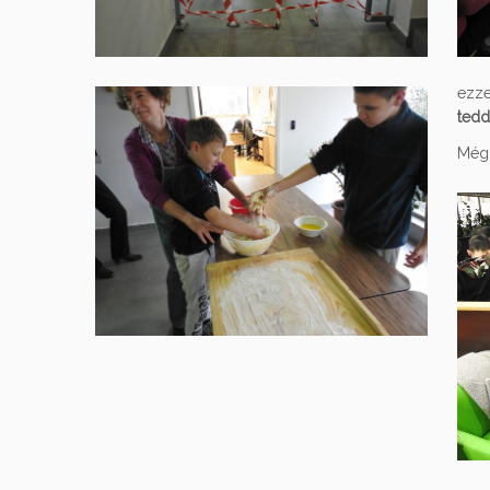
ezze
tedd 
Még 