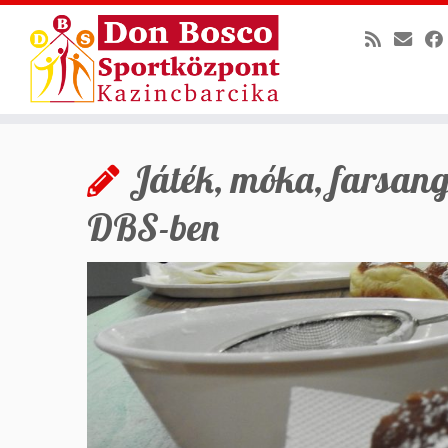
Skip
to
Játék, móka, farsang
content
DBS-ben