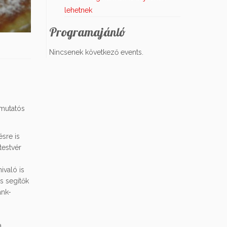
lehetnek
Programajánló
Nincsenek következő events.
 mutatós
ésre is
testvér
ivaló is
es segítők
ánk-
a