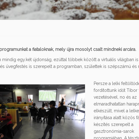
rogramunkat a fiataloknak, mely újra mosolyt csalt mindneki arcára.
mindig egy.két újdonság, ezúttal többek között a virtuális világban is
- és üvegfestés is szerepelt a programban, születtek is szépszámú és
Persze a lelki feltöltőd
fordítottunk időt Tibor 
vezetésével, no és az
elmaradhatatlan harapn
elkészült, mivel a lelk
irányítása alatt közös f
készítés szerepelt a
gasztronómia-sarok
programjában. A tészt