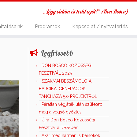
„Légy vidám és tedd a jót!” (Don Bosco)
ltatásaink
Programok
Kapcsolat / nyitvatartás
Legfrissebb
DON BOSCO KÖZÖSSÉGI
FESZTIVÁL 2025
SZAKMAI BESZÁMOLÓ A
BARCIKAI GENERÁCIÓK
TÁNCHÁZA 5.0 PROJEKTRŐL
Páratlan végjáték után született
meg a végső győztes
Újra Don Bosco Közösségi
Fesztivál a DBS-ben
Akár még hárman is bajnokok