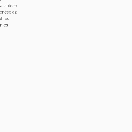
a, sütése
kenése az
lt és
m és