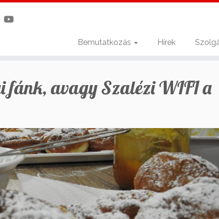
Bemutatkozás
Hírek
Szolgá
i fánk, avagy Szalézi WIFI a