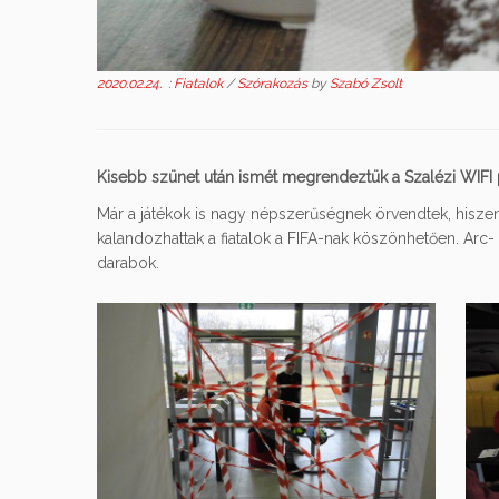
2020.02.24.
:
Fiatalok
/
Szórakozás
by
Szabó Zsolt
Kisebb szünet után ismét megrendeztük a Szalézi WIFI p
Már a játékok is nagy népszerűségnek örvendtek, hiszen 
kalandozhattak a fiatalok a FIFA-nak köszönhetően. Arc
darabok.