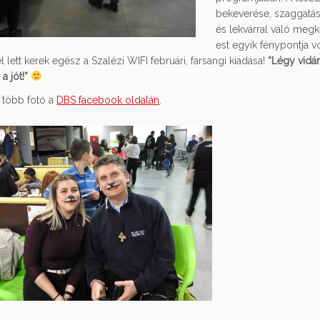
bekeverése, szaggatás
és lekvárral való meg
est egyik fénypontja vo
l lett kerek egész a Szalézi WIFI februári, farsangi kiadása!
“Légy vidá
a jót!”
több fotó a
DBS facebook oldalán
.