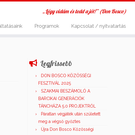
„Légy vidám és tedd a jót!” (Don Bosco)
ltatásaink
Programok
Kapcsolat / nyitvatartás
Legfrissebb
DON BOSCO KÖZÖSSÉGI
FESZTIVÁL 2025
SZAKMAI BESZÁMOLÓ A
BARCIKAI GENERÁCIÓK
TÁNCHÁZA 5.0 PROJEKTRŐL
Páratlan végjáték után született
meg a végső győztes
Újra Don Bosco Közösségi