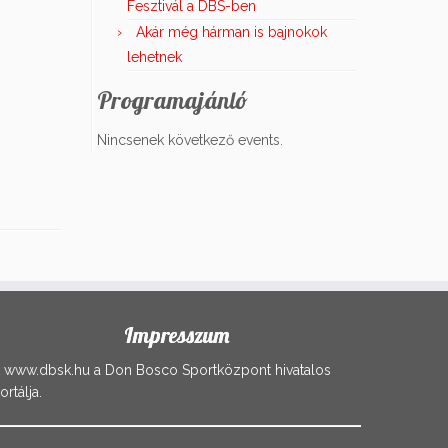
Fesztivál a DBS-ben
Akár még hárman is bajnokok
lehetnek
Programajánló
Nincsenek következő events.
Impresszum
 www.dbsk.hu a Don Bosco Sportközpont hivatalos
ortálja.