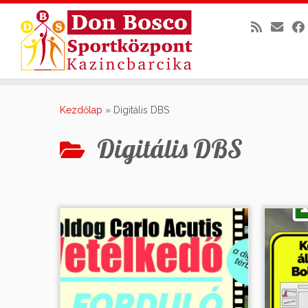
Skip
to
Kezdőlap
»
Digitális DBS
content
Digitális DBS