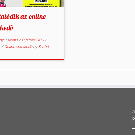
tatódik az online
lkedő
03.
:
Ajánló
/
Digitális DBS
/
k
/
Online vetélkedő
by
Szabó
A
p