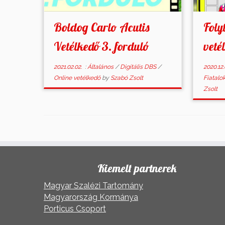
Boldog Carlo Acutis
Foly
Vetélkedő 3. forduló
veté
2021.02.02.
:
Általános
/
Digitális DBS
/
2020.12.
Online vetélkedő
by
Szabó Zsolt
Fiatalo
Zsolt
Kiemelt partnerek
Magyar Szalézi Tartomány
Magyarország Kormánya
Porticus Csoport