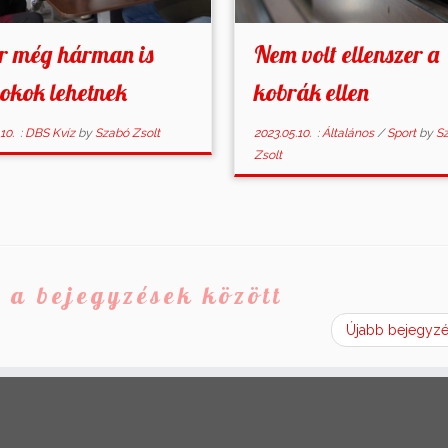
r még hárman is
Nem volt ellenszer a
okok lehetnek
kobrák ellen
10.
:
DBS Kvíz
by
Szabó Zsolt
2023.05.10.
:
Általános
/
Sport
by
S
Zsolt
 a bejegyzések között
Újabb bejegyz