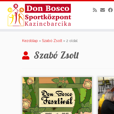
Skip
to
Kezdőlap
»
Szabó Zsolt
»
2 oldal
content
Szabó Zsolt