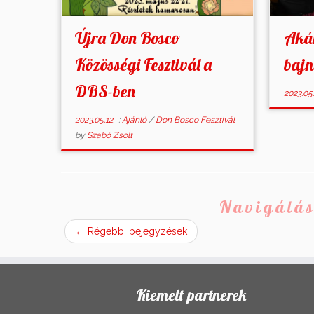
Újra Don Bosco
Aká
Közösségi Fesztivál a
bajn
DBS-ben
2023.05.
2023.05.12.
:
Ajánló
/
Don Bosco Fesztivál
by
Szabó Zsolt
Navigálás
←
Régebbi bejegyzések
Kiemelt partnerek