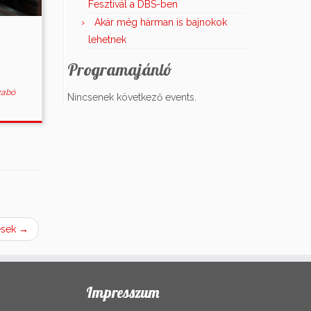
Fesztivál a DBS-ben
Akár még hárman is bajnokok
lehetnek
Programajánló
zabó
Nincsenek következő events.
ések
→
Impresszum