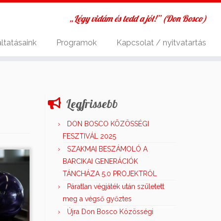
„Légy vidám és tedd a jót!” (Don Bosco)
ltatásaink
Programok
Kapcsolat / nyitvatartás
Legfrissebb
DON BOSCO KÖZÖSSÉGI
FESZTIVÁL 2025
SZAKMAI BESZÁMOLÓ A
BARCIKAI GENERÁCIÓK
TÁNCHÁZA 5.0 PROJEKTRŐL
Páratlan végjáték után született
meg a végső győztes
Újra Don Bosco Közösségi