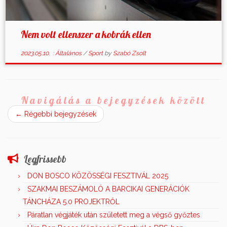
Nem volt ellenszer a kobrák ellen
2023.05.10.
:
Általános
/
Sport
by
Szabó Zsolt
Navigálás a bejegyzések között
←
Régebbi bejegyzések
Legfrissebb
DON BOSCO KÖZÖSSÉGI FESZTIVÁL 2025
SZAKMAI BESZÁMOLÓ A BARCIKAI GENERÁCIÓK
TÁNCHÁZA 5.0 PROJEKTRŐL
Páratlan végjáték után született meg a végső győztes