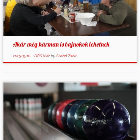
Akár még hárman is bajnokok lehetnek
2023.05.10.
:
DBS Kvíz
by
Szabó Zsolt