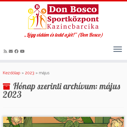
„Légy vidám és tedd a jót!” (Don Bosco)
Skip
to
Kezdőlap
»
2023
»
május
content
Hónap szerinti archívum:
május
2023