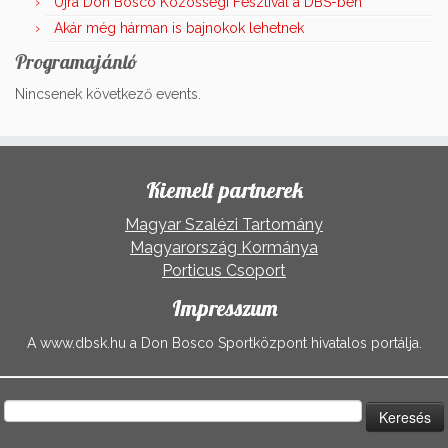
Újra Don Bosco Közösségi Fesztivál a DBS-ben
Akár még hárman is bajnokok lehetnek
Programajánló
Nincsenek következő events.
Kiemelt partnerek
Magyar Szalézi Tartomány
Magyarország Kormánya
Porticus Csoport
Impresszum
A www.dbsk.hu a Don Bosco Sportközpont hivatalos portálja.
Keresés: