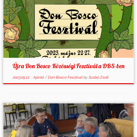
Újra Don Bosco Közösségi Fesztivál a DBS-ben
2023.05.12.
:
Ajánló
/
Don Bosco Fesztivál
by
Szabó Zsolt