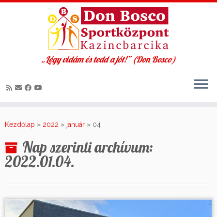
„Légy vidám és tedd a jót!” (Don Bosco)
Skip
to
Kezdőlap
»
2022
»
január
»
04
content
Nap szerinti archívum:
2022.01.04.