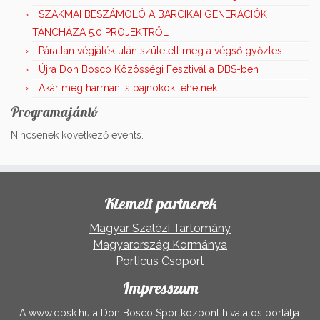
SZAKMAI BESZÁMOLÓ A BARCIKAI GENERÁCIÓK
TÁNCHÁZA 5.0 PROJEKTRŐL
Páratlan végjáték után született meg a végső győztes
Újra Don Bosco Közösségi Fesztivál a DBS-ben
Akár még hárman is bajnokok lehetnek
Programajánló
Nincsenek következő events.
Kiemelt partnerek
Magyar Szalézi Tartomány
Magyarország Kormánya
Porticus Csoport
Impresszum
A www.dbsk.hu a Don Bosco Sportközpont hivatalos portálja.