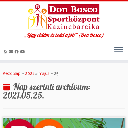
„Légy vidám és tedd a jót!” (Don Bosco)
Skip
to
Kezdőlap
»
2021
»
május
»
25
content
Nap szerinti archívum:
2021.05.25.