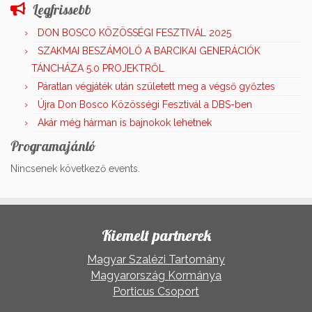
Legfrissebb
DON BOSCO KÖZÖSSÉGI FESZTIVÁL 2025
SZAKMAI BESZÁMOLÓ A BARCIKAI GENERÁCIÓK
TÁNCHÁZA 5.0 PROJEKTRŐL
Páratlan végjáték után született meg a végső győztes
Újra Don Bosco Közösségi Fesztivál a DBS-ben
Akár még hárman is bajnokok lehetnek
Programajánló
Nincsenek következő events.
Kiemelt partnerek
Magyar Szalézi Tartomány
Magyarország Kormánya
Porticus Csoport