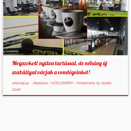
Megszokott nyitva tartással, de néhány új
szabállyal várjuk a vendégeinket!
2020.09.24.
:
Általános
/
KÖZLEMÉNY
/
Közlemény
by
Szabó
Zsolt