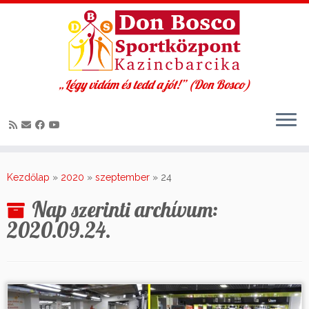
„Légy vidám és tedd a jót!” (Don Bosco)
Skip
to
Kezdőlap
»
2020
»
szeptember
»
24
content
Nap szerinti archívum:
2020.09.24.