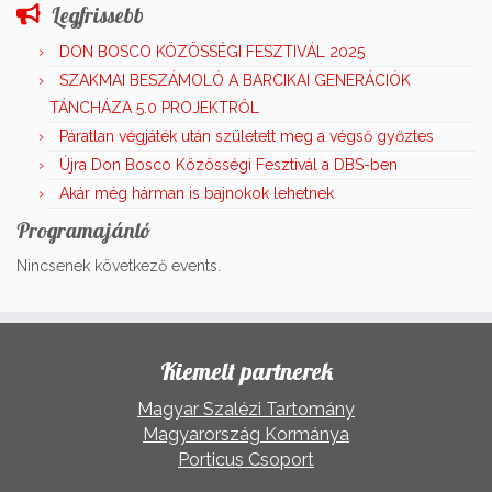
Legfrissebb
DON BOSCO KÖZÖSSÉGI FESZTIVÁL 2025
SZAKMAI BESZÁMOLÓ A BARCIKAI GENERÁCIÓK
TÁNCHÁZA 5.0 PROJEKTRŐL
Páratlan végjáték után született meg a végső győztes
Újra Don Bosco Közösségi Fesztivál a DBS-ben
Akár még hárman is bajnokok lehetnek
Programajánló
Nincsenek következő events.
Kiemelt partnerek
Magyar Szalézi Tartomány
Magyarország Kormánya
Porticus Csoport