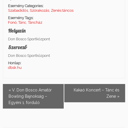
Esemény Categories:
Szabadidős
,
Szórakozás
,
Zenés táncos
Esemény Tags:
Fonó
,
Tánc
,
Táncház
Helyszín
Don Bosco Sportközpont
Szervező
Don Bosco Sportközpont
Honlap:
dbsk.hu
Esemény
«
V. Don Bosco Amatőr
Kakaó Koncert – Tánc és
Navigation
Bowling Bajnokság –
Zene
»
Egyéni 1. forduló