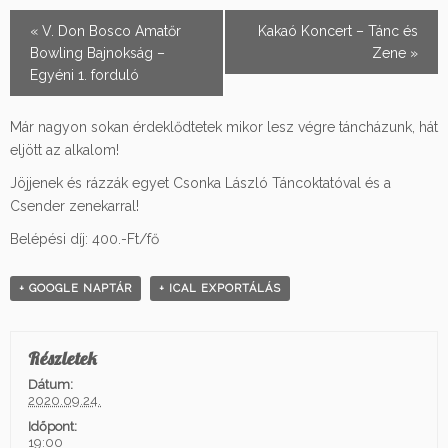
Esemény
«
V. Don Bosco Amatőr
Kakaó Koncert – Tánc és
Navigation
Bowling Bajnokság –
Zene
»
Egyéni 1. forduló
Már nagyon sokan érdeklődtetek mikor lesz végre táncházunk, hát
eljött az alkalom!
Jöjjenek és rázzák egyet Csonka László Táncoktatóval és a
Csender zenekarral!
Belépési díj: 400.-Ft/fő
+ GOOGLE NAPTÁR
+ ICAL EXPORTÁLÁS
Részletek
Dátum:
2020.09.24.
Időpont:
19:00