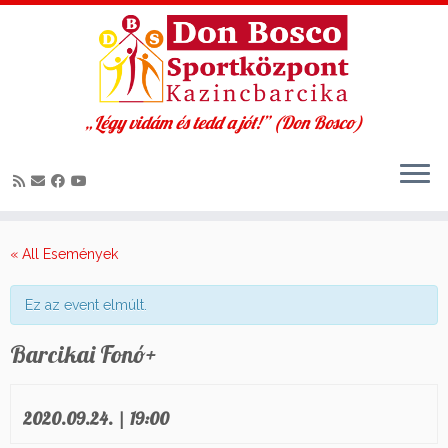
„Légy vidám és tedd a jót!” (Don Bosco)
Skip
to
« All Események
content
Ez az event elmúlt.
Barcikai Fonó+
2020.09.24. | 19:00