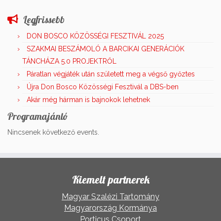
Legfrissebb
DON BOSCO KÖZÖSSÉGI FESZTIVÁL 2025
SZAKMAI BESZÁMOLÓ A BARCIKAI GENERÁCIÓK
TÁNCHÁZA 5.0 PROJEKTRŐL
Páratlan végjáték után született meg a végső győztes
Újra Don Bosco Közösségi Fesztivál a DBS-ben
Akár még hárman is bajnokok lehetnek
Programajánló
Nincsenek következő events.
Kiemelt partnerek
Magyar Szalézi Tartomány
Magyarország Kormánya
Porticus Csoport