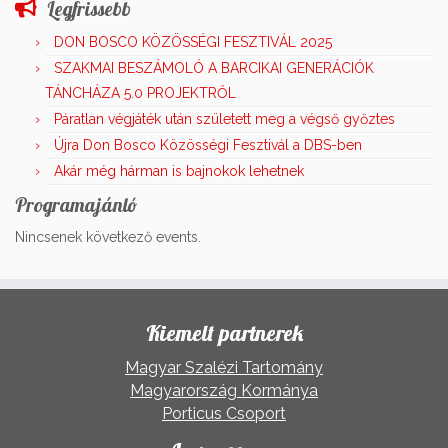
Legfrissebb
DON BOSCO KÖZÖSSÉGI FESZTIVÁL 2025
SZAKMAI BESZÁMOLÓ A BARCIKAI GENERÁCIÓK
TÁNCHÁZA 5.0 PROJEKTRŐL
Páratlan végjáték után született meg a végső győztes
Újra Don Bosco Közösségi Fesztivál a DBS-ben
Akár még hárman is bajnokok lehetnek
Programajánló
Nincsenek következő events.
Kiemelt partnerek
Magyar Szalézi Tartomány
Magyarország Kormánya
Porticus Csoport