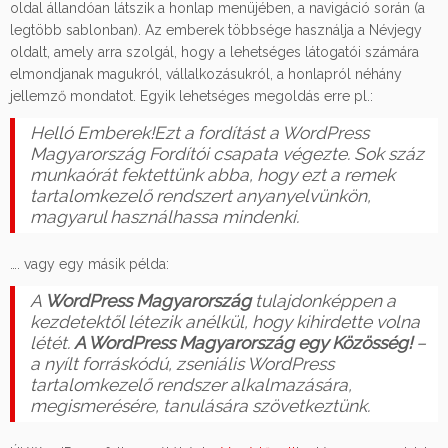
oldal állandóan látszik a honlap menüjében, a navigáció során (a
legtöbb sablonban). Az emberek többsége használja a Névjegy
oldalt, amely arra szolgál, hogy a lehetséges látogatói számára
elmondjanak magukról, vállalkozásukról, a honlapról néhány
jellemző mondatot. Egyik lehetséges megoldás erre pl.:
Helló Emberek!Ezt a fordítást a WordPress
Magyarország Fordítói csapata végezte. Sok száz
munkaórát fektettünk abba, hogy ezt a remek
tartalomkezelő rendszert anyanyelvünkön,
magyarul használhassa mindenki.
…. vagy egy másik példa:
A
WordPress Magyarország
tulajdonképpen a
kezdetektől létezik anélkül, hogy kihirdette volna
létét.
A WordPress Magyarország egy Közösség!
–
a nyílt forráskódú, zseniális WordPress
tartalomkezelő rendszer alkalmazására,
megismerésére, tanulására szövetkeztünk.