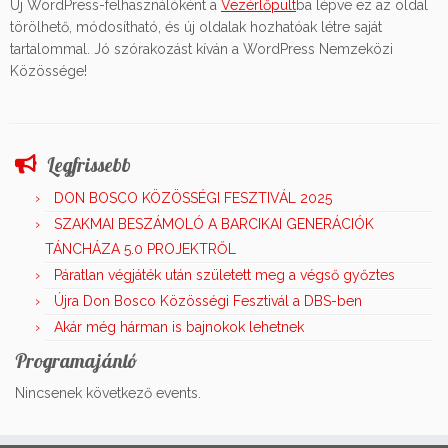
Új WordPress-felhasználóként a
Vezérlőpult
ba lépve ez az oldal
törölhető, módosítható, és új oldalak hozhatóak létre saját
tartalommal. Jó szórakozást kíván a WordPress Nemzeközi
Közössége!
Legfrissebb
DON BOSCO KÖZÖSSÉGI FESZTIVÁL 2025
SZAKMAI BESZÁMOLÓ A BARCIKAI GENERÁCIÓK
TÁNCHÁZA 5.0 PROJEKTRŐL
Páratlan végjáték után született meg a végső győztes
Újra Don Bosco Közösségi Fesztivál a DBS-ben
Akár még hárman is bajnokok lehetnek
Programajánló
Nincsenek következő events.