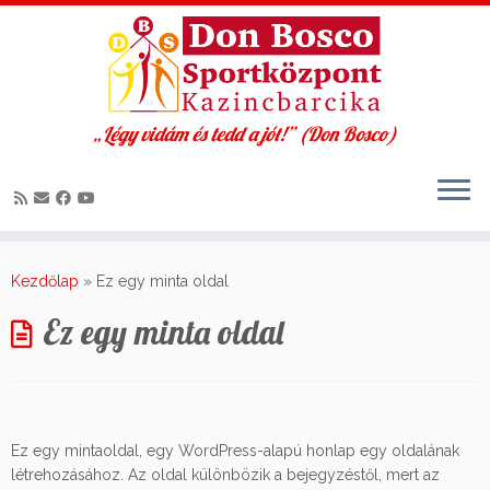
„Légy vidám és tedd a jót!” (Don Bosco)
Skip
to
Kezdőlap
»
Ez egy minta oldal
content
Ez egy minta oldal
Ez egy mintaoldal, egy WordPress-alapú honlap egy oldalának
létrehozásához. Az oldal különbözik a bejegyzéstől, mert az